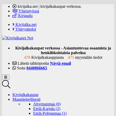
kivijalka.net | kivijalkakaupat verkossa.
Yhteistyössä
Kirjaudu
Kivijalka.net
Yhteystiedot
Kivijalkakaupat verkossa - Asiantuntevaa osaamista ja
henkilökohtaista palvelua
470
Kivijalkakauppiasta
475
myymälän tiedot
Lähetä sähköpostia
Näytä email
Soita
0440866665
Kivijalkakaupat
Maantieteellisesti
Ahvenanmaa (0)
Etelä-Karjala (2)
Etelä-Pohjanmaa (1)