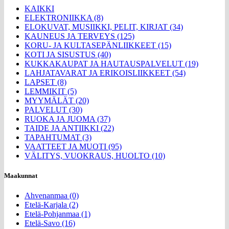
KAIKKI
ELEKTRONIIKKA (8)
ELOKUVAT, MUSIIKKI, PELIT, KIRJAT (34)
KAUNEUS JA TERVEYS (125)
KORU- JA KULTASEPÄNLIIKKEET (15)
KOTI JA SISUSTUS (40)
KUKKAKAUPAT JA HAUTAUSPALVELUT (19)
LAHJATAVARAT JA ERIKOISLIIKKEET (54)
LAPSET (8)
LEMMIKIT (5)
MYYMÄLÄT (20)
PALVELUT (30)
RUOKA JA JUOMA (37)
TAIDE JA ANTIIKKI (22)
TAPAHTUMAT (3)
VAATTEET JA MUOTI (95)
VÄLITYS, VUOKRAUS, HUOLTO (10)
Maakunnat
Ahvenanmaa (0)
Etelä-Karjala (2)
Etelä-Pohjanmaa (1)
Etelä-Savo (16)