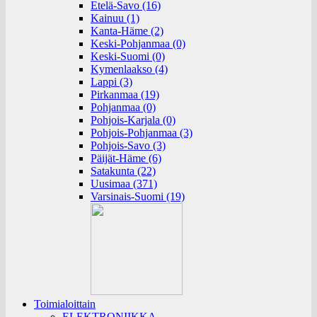
Etelä-Savo (16)
Kainuu (1)
Kanta-Häme (2)
Keski-Pohjanmaa (0)
Keski-Suomi (0)
Kymenlaakso (4)
Lappi (3)
Pirkanmaa (19)
Pohjanmaa (0)
Pohjois-Karjala (0)
Pohjois-Pohjanmaa (3)
Pohjois-Savo (3)
Päijät-Häme (6)
Satakunta (22)
Uusimaa (371)
Varsinais-Suomi (19)
Toimialoittain
ELEKTRONIIKKA