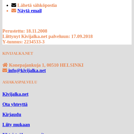
Lähetä sähköpostia
Näytä email
Perustettu: 18.11.2008
Liittynyt Kivijalka.net palveluun: 17.09.2018
Y-tunnus: 2234533-3
KIVIJALKA.NET
Konepajankuja 1, 00510 HELSINKI
info@kivijalka.net
ASIAKASPALVELU
Kivijalka.net
Ota yhteyttä
Kirjaudu
Liity mukaan