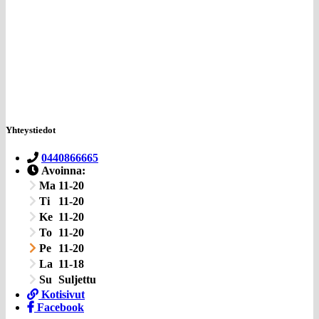
Yhteystiedot
0440866665
Avoinna:
Ma
11-20
Ti
11-20
Ke
11-20
To
11-20
Pe
11-20
La
11-18
Su
Suljettu
Kotisivut
Facebook