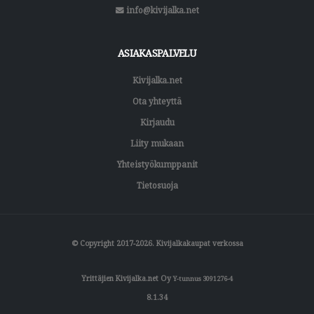
info@kivijalka.net
ASIAKASPALVELU
Kivijalka.net
Ota yhteyttä
Kirjaudu
Liity mukaan
Yhteistyökumppanit
Tietosuoja
© Copyright 2017-2026. Kivijalkakaupat verkossa
Yrittäjien Kivijalka.net Oy
Y-tunnus 3091276-4
8.1.34