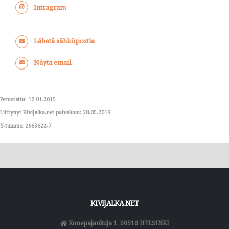
Intragram
Lähetä sähköpostia
Näytä email
Perustettu: 12.01.2015
Liittynyt Kivijalka.net palveluun: 28.05.2019
Y-tunnus: 2665622-7
KIVIJALKA.NET
Konepajankuja 1, 00510 HELSINKI