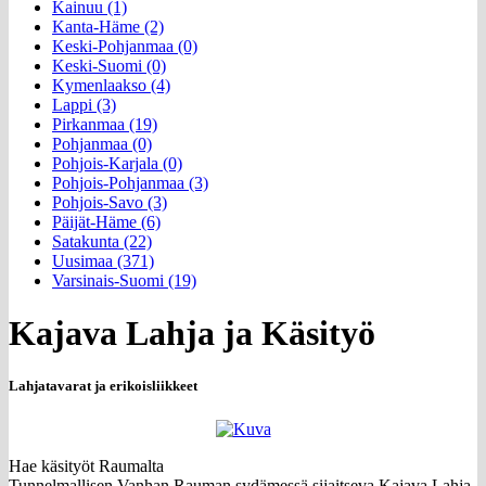
Kainuu (1)
Kanta-Häme (2)
Keski-Pohjanmaa (0)
Keski-Suomi (0)
Kymenlaakso (4)
Lappi (3)
Pirkanmaa (19)
Pohjanmaa (0)
Pohjois-Karjala (0)
Pohjois-Pohjanmaa (3)
Pohjois-Savo (3)
Päijät-Häme (6)
Satakunta (22)
Uusimaa (371)
Varsinais-Suomi (19)
Kajava Lahja ja Käsityö
Lahjatavarat ja erikoisliikkeet
Hae käsityöt Raumalta
Tunnelmallisen Vanhan Rauman sydämessä sijaitseva Kajava Lahja