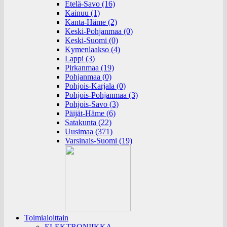
Etelä-Savo (16)
Kainuu (1)
Kanta-Häme (2)
Keski-Pohjanmaa (0)
Keski-Suomi (0)
Kymenlaakso (4)
Lappi (3)
Pirkanmaa (19)
Pohjanmaa (0)
Pohjois-Karjala (0)
Pohjois-Pohjanmaa (3)
Pohjois-Savo (3)
Päijät-Häme (6)
Satakunta (22)
Uusimaa (371)
Varsinais-Suomi (19)
Toimialoittain
ELEKTRONIIKKA