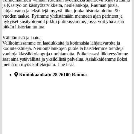
ja Käsityö on käsityötarvikkeita, neulelankoja, Rauman pitsiä,
lahjatavaraa ja tekstiilejä myyvä liike, jonka historia ulottuu 90
vuoden taakse. Pyrimme yhdistämään menneen ajan perinteet ja
nykyiset käsityötrendit pikku putiikissamme, jossa voit yhä aistia
pitkän historian tuntua.
Välittämistä ja laatua
Valikoimissamme on laadukkaita ja kotimaisia lahjatavaroita ja
kodintekstiilejä. Neulontalankojen puolella haistelemme trendejä
vanhoja klassikkolangoja unohtamatta. Poiketessasi liikkeessämme
saat aina ystävällistä ja yksilöllistä palvelua. Asiakkaidemme iloksi
meillä on myös kaffetarjoilu.
Lue lisää
Kuninkaankatu 28 26100 Rauma