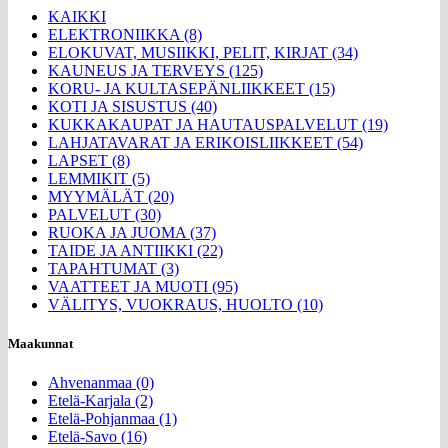
KAIKKI
ELEKTRONIIKKA (8)
ELOKUVAT, MUSIIKKI, PELIT, KIRJAT (34)
KAUNEUS JA TERVEYS (125)
KORU- JA KULTASEPÄNLIIKKEET (15)
KOTI JA SISUSTUS (40)
KUKKAKAUPAT JA HAUTAUSPALVELUT (19)
LAHJATAVARAT JA ERIKOISLIIKKEET (54)
LAPSET (8)
LEMMIKIT (5)
MYYMÄLÄT (20)
PALVELUT (30)
RUOKA JA JUOMA (37)
TAIDE JA ANTIIKKI (22)
TAPAHTUMAT (3)
VAATTEET JA MUOTI (95)
VÄLITYS, VUOKRAUS, HUOLTO (10)
Maakunnat
Ahvenanmaa (0)
Etelä-Karjala (2)
Etelä-Pohjanmaa (1)
Etelä-Savo (16)