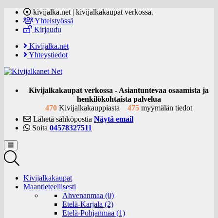
kivijalka.net | kivijalkakaupat verkossa.
Yhteistyössä
Kirjaudu
Kivijalka.net
Yhteystiedot
Kivijalkakaupat verkossa - Asiantuntevaa osaamista ja
henkilökohtaista palvelua
470
Kivijalkakauppiasta
475
myymälän tiedot
Lähetä sähköpostia
Näytä email
Soita
04578327511
Kivijalkakaupat
Maantieteellisesti
Ahvenanmaa (0)
Etelä-Karjala (2)
Etelä-Pohjanmaa (1)