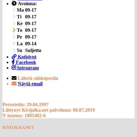
Avoinna:
Ma
09-17
Ti
09-17
Ke
09-17
To
09-17
Pe
09-17
La
09-14
Su
Suljettu
Kotisivut
Facebook
Intragram
Lähetä sähköpostia
Näytä email
Perustettu: 29.04.1997
Liittynyt Kivijalka.net palveluun: 08.07.2019
Y-tunnus: 1085402-6
KIVIJALKA.NET