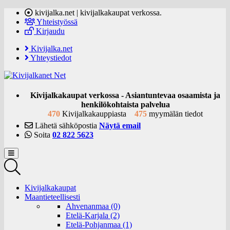
kivijalka.net | kivijalkakaupat verkossa.
Yhteistyössä
Kirjaudu
Kivijalka.net
Yhteystiedot
Kivijalkakaupat verkossa - Asiantuntevaa osaamista ja
henkilökohtaista palvelua
470
Kivijalkakauppiasta
475
myymälän tiedot
Lähetä sähköpostia
Näytä email
Soita
02 822 5623
Kivijalkakaupat
Maantieteellisesti
Ahvenanmaa (0)
Etelä-Karjala (2)
Etelä-Pohjanmaa (1)