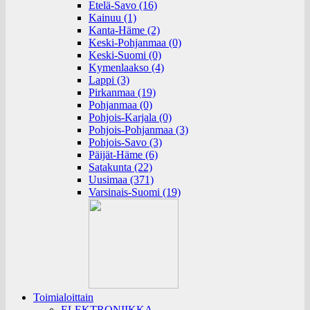
Etelä-Savo (16)
Kainuu (1)
Kanta-Häme (2)
Keski-Pohjanmaa (0)
Keski-Suomi (0)
Kymenlaakso (4)
Lappi (3)
Pirkanmaa (19)
Pohjanmaa (0)
Pohjois-Karjala (0)
Pohjois-Pohjanmaa (3)
Pohjois-Savo (3)
Päijät-Häme (6)
Satakunta (22)
Uusimaa (371)
Varsinais-Suomi (19)
Toimialoittain
ELEKTRONIIKKA