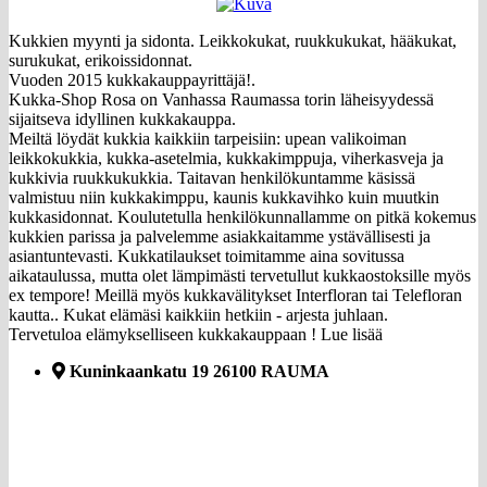
Kukkien myynti ja sidonta. Leikkokukat, ruukkukukat, hääkukat,
surukukat, erikoissidonnat.
Vuoden 2015 kukkakauppayrittäjä!.
Kukka-Shop Rosa on Vanhassa Raumassa torin läheisyydessä
sijaitseva idyllinen kukkakauppa.
Meiltä löydät kukkia kaikkiin tarpeisiin: upean valikoiman
leikkokukkia, kukka-asetelmia, kukkakimppuja, viherkasveja ja
kukkivia ruukkukukkia. Taitavan henkilökuntamme käsissä
valmistuu niin kukkakimppu, kaunis kukkavihko kuin muutkin
kukkasidonnat. Koulutetulla henkilökunnallamme on pitkä kokemus
kukkien parissa ja palvelemme asiakkaitamme ystävällisesti ja
asiantuntevasti. Kukkatilaukset toimitamme aina sovitussa
aikataulussa, mutta olet lämpimästi tervetullut kukkaostoksille myös
ex tempore! Meillä myös kukkavälitykset Interfloran tai Telefloran
kautta.. Kukat elämäsi kaikkiin hetkiin - arjesta juhlaan.
Tervetuloa elämykselliseen kukkakauppaan !
Lue lisää
Kuninkaankatu 19 26100 RAUMA