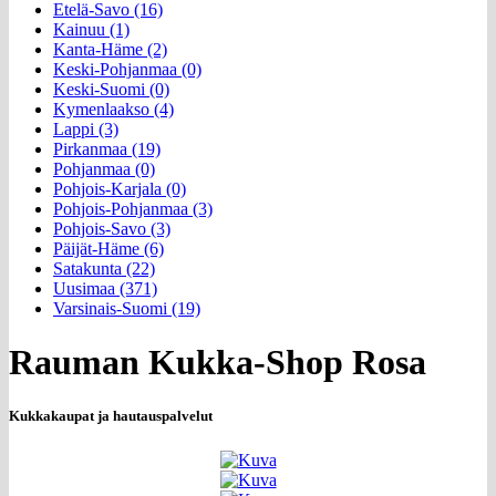
Etelä-Savo (16)
Kainuu (1)
Kanta-Häme (2)
Keski-Pohjanmaa (0)
Keski-Suomi (0)
Kymenlaakso (4)
Lappi (3)
Pirkanmaa (19)
Pohjanmaa (0)
Pohjois-Karjala (0)
Pohjois-Pohjanmaa (3)
Pohjois-Savo (3)
Päijät-Häme (6)
Satakunta (22)
Uusimaa (371)
Varsinais-Suomi (19)
Rauman Kukka-Shop Rosa
Kukkakaupat ja hautauspalvelut