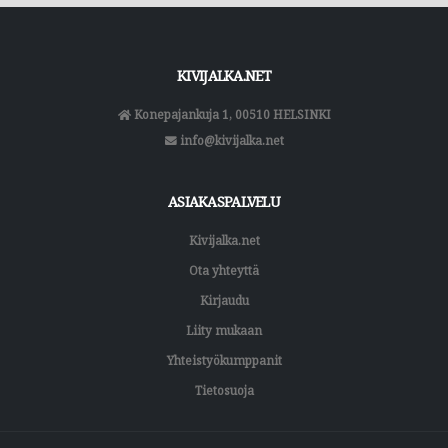
KIVIJALKA.NET
Konepajankuja 1, 00510 HELSINKI
info@kivijalka.net
ASIAKASPALVELU
Kivijalka.net
Ota yhteyttä
Kirjaudu
Liity mukaan
Yhteistyökumppanit
Tietosuoja