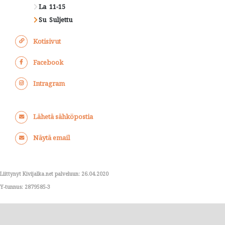
La
11-15
Su
Suljettu
Kotisivut
Facebook
Intragram
Lähetä sähköpostia
Näytä email
Liittynyt Kivijalka.net palveluun: 26.04.2020
Y-tunnus: 2879585-3