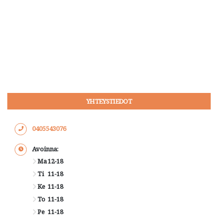
YHTEYSTIEDOT
0405543076
Avoinna:
Ma
12-18
Ti
11-18
Ke
11-18
To
11-18
Pe
11-18