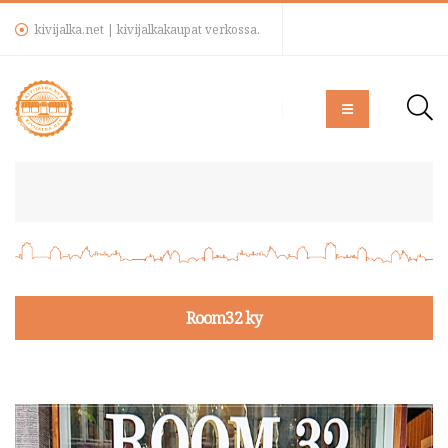
kivijalka.net | kivijalkakaupat verkossa.
Room32 ky