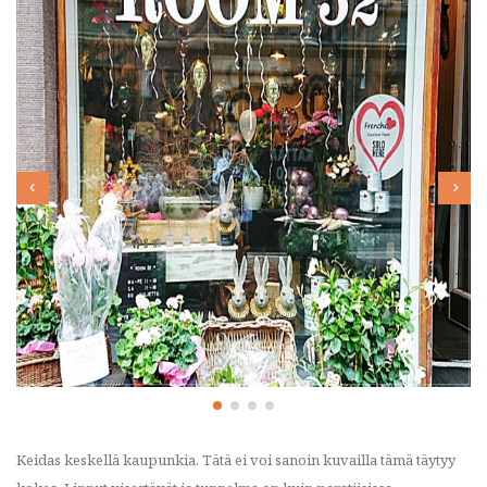
Keidas keskellä kaupunkia. Tätä ei voi sanoin kuvailla tämä täytyy