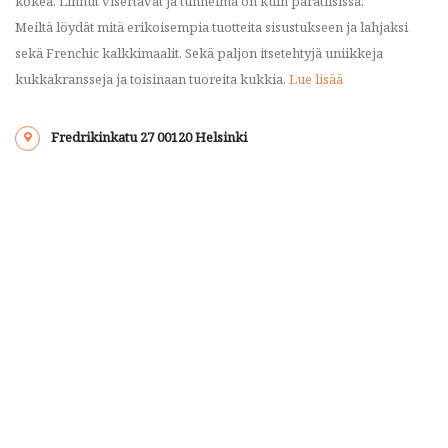
kokea. Linnut visertävät ja tunnelma on kuin paratiisissa.
Meiltä löydät mitä erikoisempia tuotteita sisustukseen ja lahjaksi
sekä Frenchic kalkkimaalit. Sekä paljon itsetehtyjä uniikkeja
kukkakransseja ja toisinaan tuoreita kukkia.
Lue lisää
Fredrikinkatu 27 00120 Helsinki