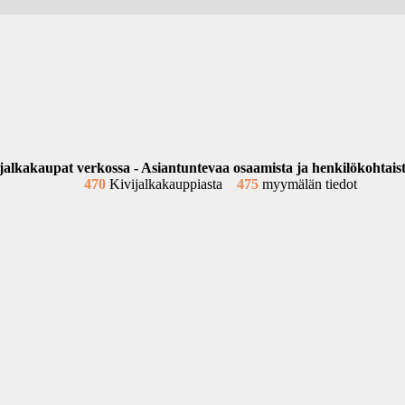
jalkakaupat verkossa - Asiantuntevaa osaamista ja henkilökohtais
470
Kivijalkakauppiasta
475
myymälän tiedot