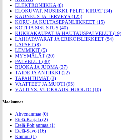
ELEKTRONIIKKA (8)
ELOKUVAT, MUSIIKKI, PELIT, KIRJAT (34)
KAUNEUS JA TERVEYS (125)
KORU- JA KULTASEPÄNLIIKKEET (15)
KOTI JA SISUSTUS (40)
KUKKAKAUPAT JA HAUTAUSPALVELUT (19)
LAHJATAVARAT JA ERIKOISLIIKKEET (54)
LAPSET (8)
LEMMIKIT (5)
MYYMÄLÄT (20)
PALVELUT (30)
RUOKA JA JUOMA (37)
TAIDE JA ANTIIKKI (22)
TAPAHTUMAT (3)
VAATTEET JA MUOTI (95)
VÄLITYS, VUOKRAUS, HUOLTO (10)
Maakunnat
Ahvenanmaa (0)
Etelä-Karjala (2)
Etelä-Pohjanmaa (1)
Etelä-Savo (16)
Kainuu (1)