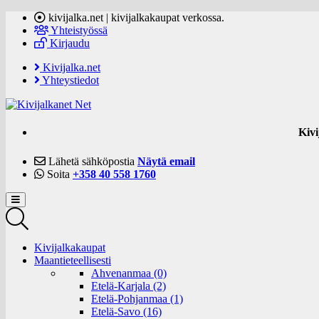
kivijalka.net | kivijalkakaupat verkossa.
Yhteistyössä
Kirjaudu
Kivijalka.net
Yhteystiedot
Kivi
Lähetä sähköpostia
Näytä email
Soita
+358 40 558 1760
Kivijalkakaupat
Maantieteellisesti
Ahvenanmaa (0)
Etelä-Karjala (2)
Etelä-Pohjanmaa (1)
Etelä-Savo (16)