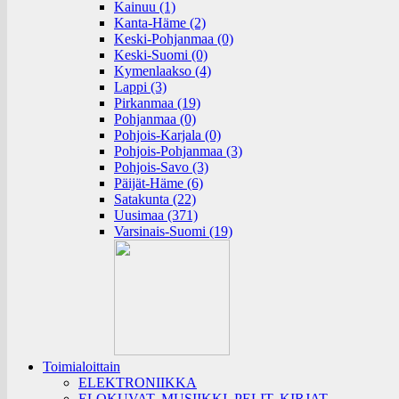
Kainuu (1)
Kanta-Häme (2)
Keski-Pohjanmaa (0)
Keski-Suomi (0)
Kymenlaakso (4)
Lappi (3)
Pirkanmaa (19)
Pohjanmaa (0)
Pohjois-Karjala (0)
Pohjois-Pohjanmaa (3)
Pohjois-Savo (3)
Päijät-Häme (6)
Satakunta (22)
Uusimaa (371)
Varsinais-Suomi (19)
Toimialoittain
ELEKTRONIIKKA
ELOKUVAT, MUSIIKKI, PELIT, KIRJAT