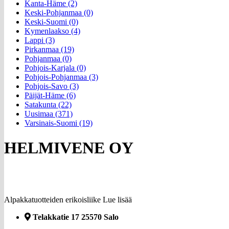
Kanta-Häme (2)
Keski-Pohjanmaa (0)
Keski-Suomi (0)
Kymenlaakso (4)
Lappi (3)
Pirkanmaa (19)
Pohjanmaa (0)
Pohjois-Karjala (0)
Pohjois-Pohjanmaa (3)
Pohjois-Savo (3)
Päijät-Häme (6)
Satakunta (22)
Uusimaa (371)
Varsinais-Suomi (19)
HELMIVENE OY
Alpakkatuotteiden erikoisliike
Lue lisää
Telakkatie 17 25570 Salo