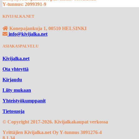
Y-tunnus: 2099391-9
KIVIJALKA.NET
Konepajankuja 1, 00510 HELSINKI
info@kivijalka.net
ASIAKASPALVELU
Kivijalka.net
Ota yhteyttä
Kirjaudu
Liity mukaan
Yhteistyökumppanit
Tietosuoja
© Copyright 2017-2026. Kivijalkakaupat verkossa
Yrittäjien Kivijalka.net Oy
Y-tunnus 3091276-4
8.1.34