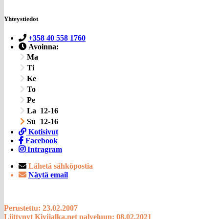
Yhteystiedot
+358 40 558 1760
Avoinna:
Ma
Ti
Ke
To
Pe
La
12-16
Su
12-16
Kotisivut
Facebook
Intragram
Lähetä sähköpostia
Näytä email
Perustettu: 23.02.2007
Liittynyt Kivijalka.net palveluun: 08.02.2021