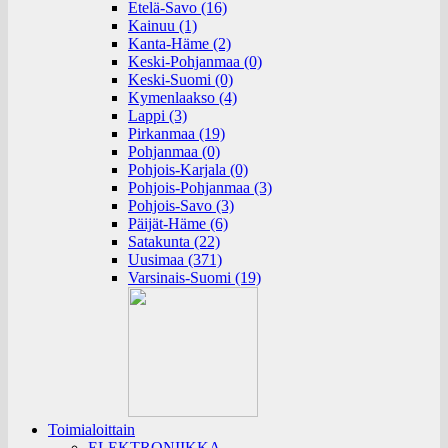
Etelä-Savo (16)
Kainuu (1)
Kanta-Häme (2)
Keski-Pohjanmaa (0)
Keski-Suomi (0)
Kymenlaakso (4)
Lappi (3)
Pirkanmaa (19)
Pohjanmaa (0)
Pohjois-Karjala (0)
Pohjois-Pohjanmaa (3)
Pohjois-Savo (3)
Päijät-Häme (6)
Satakunta (22)
Uusimaa (371)
Varsinais-Suomi (19)
Toimialoittain
ELEKTRONIIKKA