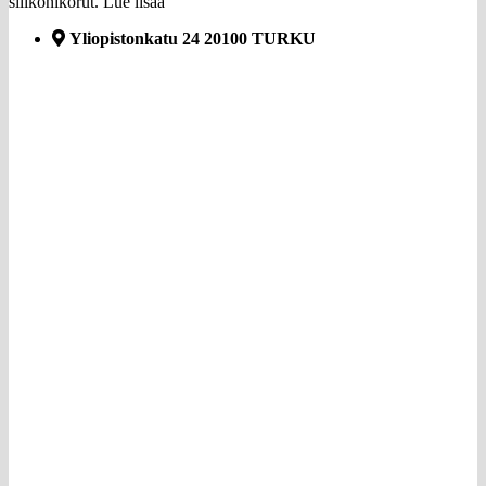
silikonikorut.
Lue lisää
Yliopistonkatu 24 20100 TURKU