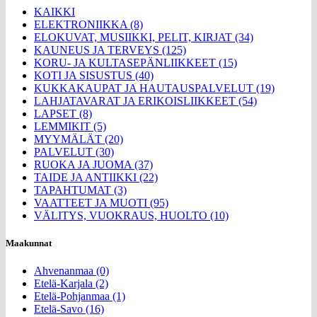
KAIKKI
ELEKTRONIIKKA (8)
ELOKUVAT, MUSIIKKI, PELIT, KIRJAT (34)
KAUNEUS JA TERVEYS (125)
KORU- JA KULTASEPÄNLIIKKEET (15)
KOTI JA SISUSTUS (40)
KUKKAKAUPAT JA HAUTAUSPALVELUT (19)
LAHJATAVARAT JA ERIKOISLIIKKEET (54)
LAPSET (8)
LEMMIKIT (5)
MYYMÄLÄT (20)
PALVELUT (30)
RUOKA JA JUOMA (37)
TAIDE JA ANTIIKKI (22)
TAPAHTUMAT (3)
VAATTEET JA MUOTI (95)
VÄLITYS, VUOKRAUS, HUOLTO (10)
Maakunnat
Ahvenanmaa (0)
Etelä-Karjala (2)
Etelä-Pohjanmaa (1)
Etelä-Savo (16)