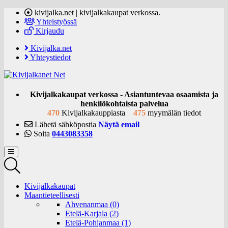
kivijalka.net | kivijalkakaupat verkossa.
Yhteistyössä
Kirjaudu
Kivijalka.net
Yhteystiedot
Kivijalkakaupat verkossa - Asiantuntevaa osaamista ja
henkilökohtaista palvelua
470
Kivijalkakauppiasta
475
myymälän tiedot
Lähetä sähköpostia
Näytä email
Soita
0443083358
Kivijalkakaupat
Maantieteellisesti
Ahvenanmaa (0)
Etelä-Karjala (2)
Etelä-Pohjanmaa (1)