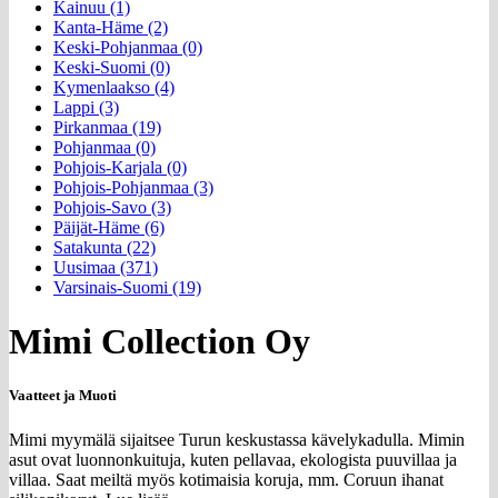
Kainuu (1)
Kanta-Häme (2)
Keski-Pohjanmaa (0)
Keski-Suomi (0)
Kymenlaakso (4)
Lappi (3)
Pirkanmaa (19)
Pohjanmaa (0)
Pohjois-Karjala (0)
Pohjois-Pohjanmaa (3)
Pohjois-Savo (3)
Päijät-Häme (6)
Satakunta (22)
Uusimaa (371)
Varsinais-Suomi (19)
Mimi Collection Oy
Vaatteet ja Muoti
Mimi myymälä sijaitsee Turun keskustassa kävelykadulla. Mimin
asut ovat luonnonkuituja, kuten pellavaa, ekologista puuvillaa ja
villaa. Saat meiltä myös kotimaisia koruja, mm. Coruun ihanat