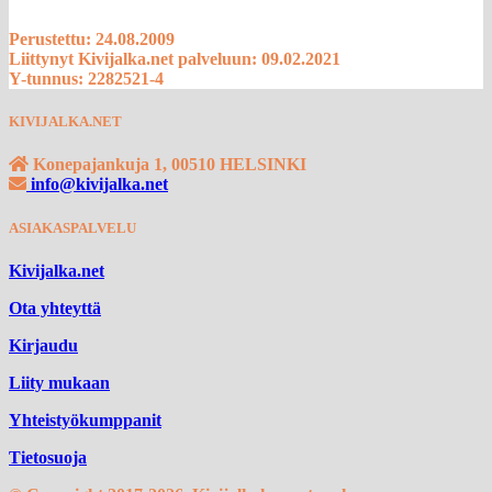
Perustettu: 24.08.2009
Liittynyt Kivijalka.net palveluun: 09.02.2021
Y-tunnus: 2282521-4
KIVIJALKA.NET
Konepajankuja 1, 00510 HELSINKI
info@kivijalka.net
ASIAKASPALVELU
Kivijalka.net
Ota yhteyttä
Kirjaudu
Liity mukaan
Yhteistyökumppanit
Tietosuoja