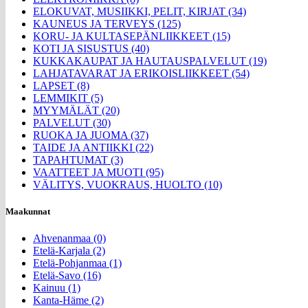
ELOKUVAT, MUSIIKKI, PELIT, KIRJAT (34)
KAUNEUS JA TERVEYS (125)
KORU- JA KULTASEPÄNLIIKKEET (15)
KOTI JA SISUSTUS (40)
KUKKAKAUPAT JA HAUTAUSPALVELUT (19)
LAHJATAVARAT JA ERIKOISLIIKKEET (54)
LAPSET (8)
LEMMIKIT (5)
MYYMÄLÄT (20)
PALVELUT (30)
RUOKA JA JUOMA (37)
TAIDE JA ANTIIKKI (22)
TAPAHTUMAT (3)
VAATTEET JA MUOTI (95)
VÄLITYS, VUOKRAUS, HUOLTO (10)
Maakunnat
Ahvenanmaa (0)
Etelä-Karjala (2)
Etelä-Pohjanmaa (1)
Etelä-Savo (16)
Kainuu (1)
Kanta-Häme (2)