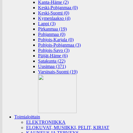
Kanta-Häme (2)
Keski-Pohjanmaa (0)
Keski-Suomi (0)
Kymenlaakso (4)
Lappi (3)
Pirkanmaa (19)
Pohjanmaa (0)
Pohjois-Karjala (0)
Pohjois-Pohjanmaa (3)
Pohjois-Savo (3)
Päijät-Häme (6)
Satakunta (22)
Uusimaa (371)
Varsinais-Suomi (19)
Toimialoittain
ELEKTRONIIKKA
ELOKUVAT, MUSIIKKI, PELIT, KIRJAT
KAUNEUS JA TERVEYS