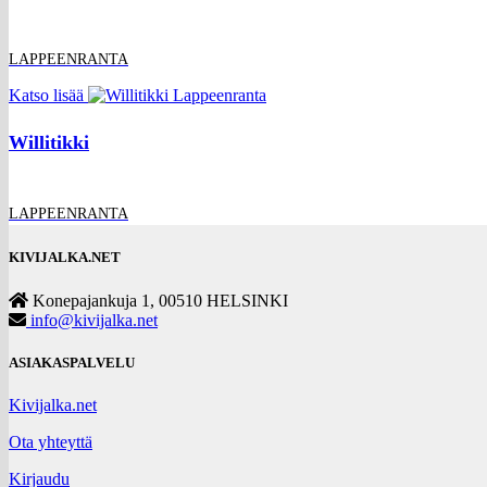
LAPPEENRANTA
Katso lisää
Willitikki
LAPPEENRANTA
KIVIJALKA.NET
Konepajankuja 1, 00510 HELSINKI
info@kivijalka.net
ASIAKASPALVELU
Kivijalka.net
Ota yhteyttä
Kirjaudu