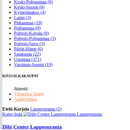
Keski-Pohjanmaa (0)
Keski-Suomi (0)
Kymenlaakso (4)
Lappi (3)
Pirkanmaa (19)
Pohjanmaa (0)
Pohjois-Karjala (0)
Pohjois-Pohjanmaa (3)
Pohjois-Savo (3)
Päijät-Häme (6)
Satakunta (22)
Uusimaa (371)
Varsinais-Suomi (19)
KIVIJALKAKAUPAT
Järjestä:
Viimeeksi lisätyt
Aakkosittain
Etelä-Karjala
Lappeenranta (2)
Katso lisää
Dibi Center Lappeenranta