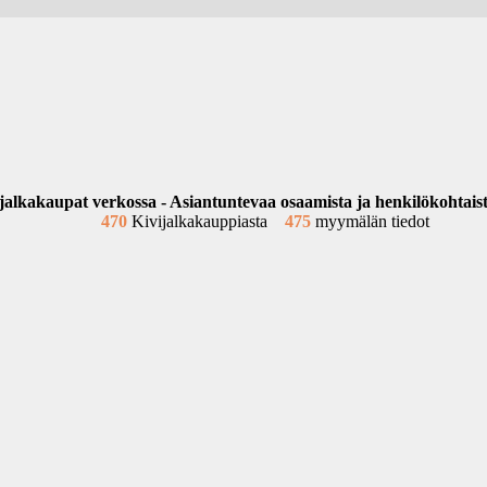
jalkakaupat verkossa - Asiantuntevaa osaamista ja henkilökohtais
470
Kivijalkakauppiasta
475
myymälän tiedot