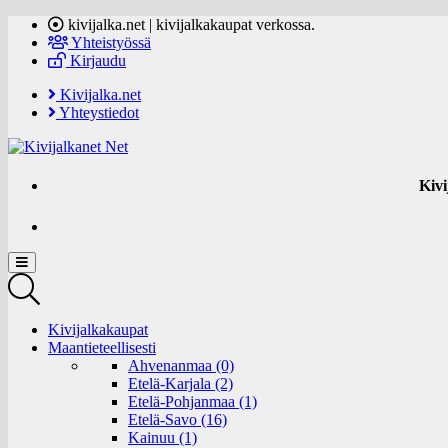
kivijalka.net | kivijalkakaupat verkossa.
Yhteistyössä
Kirjaudu
Kivijalka.net
Yhteystiedot
Kivi
Kivijalkakaupat
Maantieteellisesti
Ahvenanmaa (0)
Etelä-Karjala (2)
Etelä-Pohjanmaa (1)
Etelä-Savo (16)
Kainuu (1)