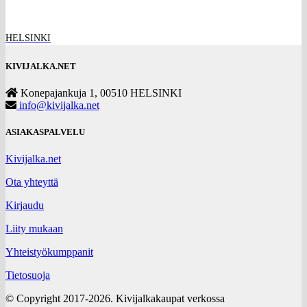
HELSINKI
KIVIJALKA.NET
Konepajankuja 1, 00510 HELSINKI
info@kivijalka.net
ASIAKASPALVELU
Kivijalka.net
Ota yhteyttä
Kirjaudu
Liity mukaan
Yhteistyökumppanit
Tietosuoja
© Copyright 2017-2026. Kivijalkakaupat verkossa