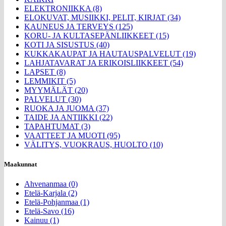
ELEKTRONIIKKA (8)
ELOKUVAT, MUSIIKKI, PELIT, KIRJAT (34)
KAUNEUS JA TERVEYS (125)
KORU- JA KULTASEPÄNLIIKKEET (15)
KOTI JA SISUSTUS (40)
KUKKAKAUPAT JA HAUTAUSPALVELUT (19)
LAHJATAVARAT JA ERIKOISLIIKKEET (54)
LAPSET (8)
LEMMIKIT (5)
MYYMÄLÄT (20)
PALVELUT (30)
RUOKA JA JUOMA (37)
TAIDE JA ANTIIKKI (22)
TAPAHTUMAT (3)
VAATTEET JA MUOTI (95)
VÄLITYS, VUOKRAUS, HUOLTO (10)
Maakunnat
Ahvenanmaa (0)
Etelä-Karjala (2)
Etelä-Pohjanmaa (1)
Etelä-Savo (16)
Kainuu (1)