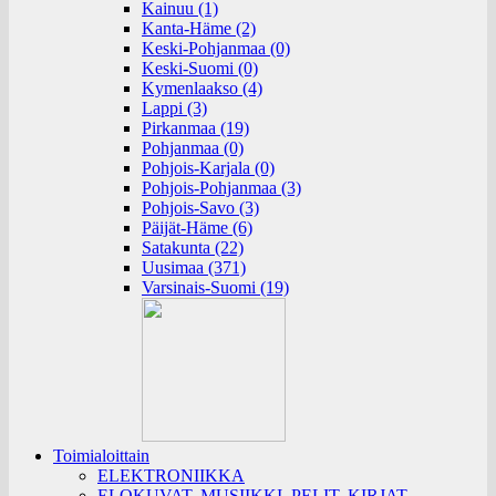
Kainuu (1)
Kanta-Häme (2)
Keski-Pohjanmaa (0)
Keski-Suomi (0)
Kymenlaakso (4)
Lappi (3)
Pirkanmaa (19)
Pohjanmaa (0)
Pohjois-Karjala (0)
Pohjois-Pohjanmaa (3)
Pohjois-Savo (3)
Päijät-Häme (6)
Satakunta (22)
Uusimaa (371)
Varsinais-Suomi (19)
Toimialoittain
ELEKTRONIIKKA
ELOKUVAT, MUSIIKKI, PELIT, KIRJAT