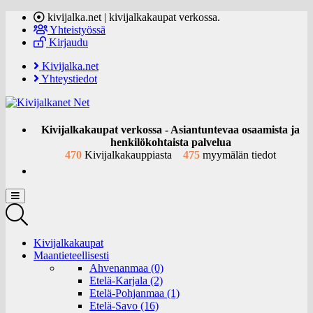
kivijalka.net | kivijalkakaupat verkossa.
Yhteistyössä
Kirjaudu
Kivijalka.net
Yhteystiedot
Kivijalkakaupat verkossa - Asiantuntevaa osaamista ja
henkilökohtaista palvelua
470
Kivijalkakauppiasta
475
myymälän tiedot
Kivijalkakaupat
Maantieteellisesti
Ahvenanmaa (0)
Etelä-Karjala (2)
Etelä-Pohjanmaa (1)
Etelä-Savo (16)