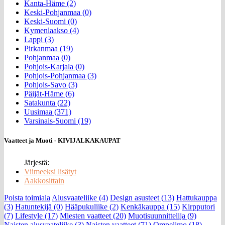
Kanta-Häme (2)
Keski-Pohjanmaa (0)
Keski-Suomi (0)
Kymenlaakso (4)
Lappi (3)
Pirkanmaa (19)
Pohjanmaa (0)
Pohjois-Karjala (0)
Pohjois-Pohjanmaa (3)
Pohjois-Savo (3)
Päijät-Häme (6)
Satakunta (22)
Uusimaa (371)
Varsinais-Suomi (19)
Vaatteet ja Muoti - KIVIJALKAKAUPAT
Järjestä:
Viimeeksi lisätyt
Aakkosittain
Poista toimiala
Alusvaateliike (4)
Design asusteet (13)
Hattukauppa
(3)
Hatuntekijä (0)
Hääpukuliike (2)
Kenkäkauppa (15)
Kirpputori
(7)
Lifestyle (17)
Miesten vaatteet (20)
Muotisuunnittelija (9)
Naisten alusvaateliike (3)
Naisten vaatteet (71)
Ompelimo (18)