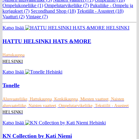
Ompelukoneliike (1)
Ompelutarvikeliike (7)
Pukuliike - Ompelu ja
korjaukset (7)
Secondhand Shop (18)
Tekstiilit - Asusteet (18)
Vaatturi (2)
Vintage (7)
Katso lisää
HATTU HELSINKI HATS &MORE
Hattukauppa
HELSINKI
Katso lisää
Tonelle
Alusvaateliike, Hattukauppa, Kenkäkauppa, Miesten vaatteet, Naisten
alusvaateliike, Naisten vaatteet, Ompelutarvikeliike, Tekstiilit - Asusteet
HELSINKI
Katso lisää
KN Collection by Kati Niemi