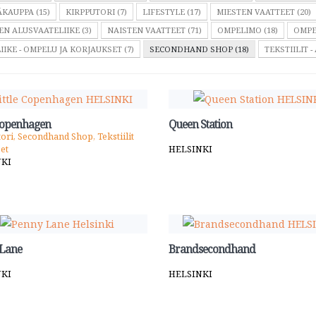
KAUPPA (15)
KIRPPUTORI (7)
LIFESTYLE (17)
MIESTEN VAATTEET (20)
EN ALUSVAATELIIKE (3)
NAISTEN VAATTEET (71)
OMPELIMO (18)
OMPE
IIKE - OMPELU JA KORJAUKSET (7)
SECONDHAND SHOP (18)
TEKSTIILIT -
 Copenhagen
Queen Station
ori, Secondhand Shop, Tekstiilit
eet
HELSINKI
NKI
 Lane
Brandsecondhand
NKI
HELSINKI