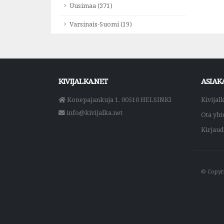
Uusimaa (371)
Varsinais-Suomi (19)
KIVIJALKA.NET
ASIAK
Konepajankuja 1, 00510 HELSINKI
Kivijal
info@kivijalka.net
Ota yht
Kirjau
© Copyri