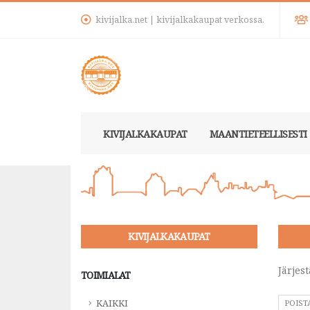
kivijalka.net | kivijalkakaupat verkossa.
KIVIJALKAKAUPAT
MAANTIETEELLISESTI
KIVIJALKAKAUPAT
Järjest
TOIMIALAT
KAIKKI
POIST