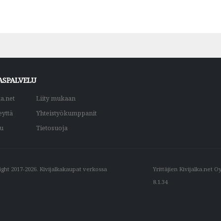
ASPALVELU
ka.net
Liity mukaan
eyttä
Yhteistyökumppanit
du
Tietosuoja
ght 2017-2026. Kivijalkakaupat verkossa
Yrittäjien Kivijalka.net O
8.1.34