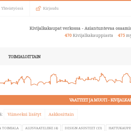
Yhteistyössä
Kirjaudu
Kivijalkakaupat verkossa - Asiantuntevaa osaamis
470
Kivijalkakauppiasta
475
my
TOIMIALOITTAIN
VAATTEET JA MUOTI - KIVIJALK
ä:
Viimeeksi lisätyt
Aakkosittain
A TOIMIALA
ALUSVAATELIIKE (4)
DESIGN ASUSTEET (13)
HATTUKAUPPA