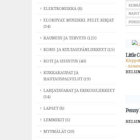
KENKÄ
ELEKTRONIIKKA (8)
NAIST
ELOKUVAT, MUSIIKKI, PELIT, KIRJAT
PUKUL
(34)
KAUNEUS JA TERVEYS (125)
KORU- JA KULTASEPÄNLIIKKEET (15)
Little
Kirpput
KOTI JA SISUSTUS (40)
- Asust
HELSI
KUKKAKAUPAT JA
HAUTAUSPALVELUT (19)
LAHJATAVARAT JA ERIKOISLIIKKEET
(54)
LAPSET (8)
Penny
LEMMIKIT (5)
HELSI
MYYMÄLÄT (20)