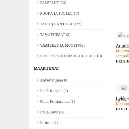
PALVELUT (30)
RUOKA JA JUOMA (37)
TAIDE JA ANTIIKKI (22)
TAPAHTUMAT (3)
VAATTEET JA MUOTI (95)
Anna R
Muotisu
VÄLITYS, VUOKRAUS, HUOLTO (10)
Second
HELSI
MAAKUNNAT
Ahvenanmaa (0)
Etelä-Karjala (2)
Lykke 
Etelä-Pohjanmaa (1)
Kirppu
LAHTI
Etelä-Savo (16)
Kainuu (1)