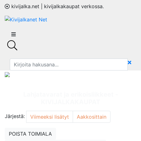
kivijalka.net | kivijalkakaupat verkossa.
Lahjatavarat ja erikoisliikkeet -
KIVIJALKAKAUPAT
Järjestä:
Viimeeksi lisätyt
Aakkosittain
POISTA TOIMIALA