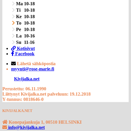
Ma
10-18
Ti
10-18
Ke
10-18
To
10-18
Pe
10-18
La
10-16
Su
11-16
Kotisivut
Facebook
Lähetä sähköpostia
myynti@rose-marie.fi
Kivijalka.net
Perustettu: 06.11.1990
Liittynyt Kivijalka.net palveluun: 19.12.2018
Y-tunnus: 0818646-0
KIVIJALKA.NET
Konepajankuja 1, 00510 HELSINKI
info@kivijalka.net