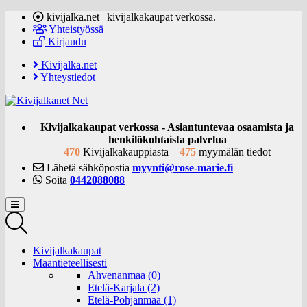
kivijalka.net | kivijalkakaupat verkossa.
Yhteistyössä
Kirjaudu
Kivijalka.net
Yhteystiedot
Kivijalkakaupat verkossa - Asiantuntevaa osaamista ja
henkilökohtaista palvelua
470
Kivijalkakauppiasta
475
myymälän tiedot
Lähetä sähköpostia
myynti@rose-marie.fi
Soita
0442088088
Kivijalkakaupat
Maantieteellisesti
Ahvenanmaa (0)
Etelä-Karjala (2)
Etelä-Pohjanmaa (1)