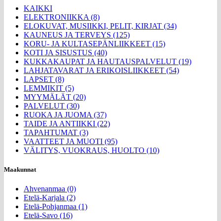
KAIKKI
ELEKTRONIIKKA (8)
ELOKUVAT, MUSIIKKI, PELIT, KIRJAT (34)
KAUNEUS JA TERVEYS (125)
KORU- JA KULTASEPÄNLIIKKEET (15)
KOTI JA SISUSTUS (40)
KUKKAKAUPAT JA HAUTAUSPALVELUT (19)
LAHJATAVARAT JA ERIKOISLIIKKEET (54)
LAPSET (8)
LEMMIKIT (5)
MYYMÄLÄT (20)
PALVELUT (30)
RUOKA JA JUOMA (37)
TAIDE JA ANTIIKKI (22)
TAPAHTUMAT (3)
VAATTEET JA MUOTI (95)
VÄLITYS, VUOKRAUS, HUOLTO (10)
Maakunnat
Ahvenanmaa (0)
Etelä-Karjala (2)
Etelä-Pohjanmaa (1)
Etelä-Savo (16)