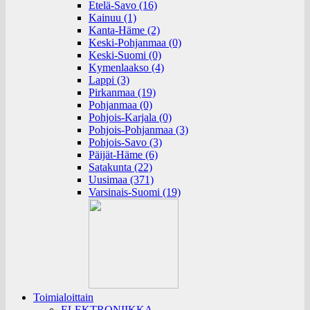
Etelä-Savo (16)
Kainuu (1)
Kanta-Häme (2)
Keski-Pohjanmaa (0)
Keski-Suomi (0)
Kymenlaakso (4)
Lappi (3)
Pirkanmaa (19)
Pohjanmaa (0)
Pohjois-Karjala (0)
Pohjois-Pohjanmaa (3)
Pohjois-Savo (3)
Päijät-Häme (6)
Satakunta (22)
Uusimaa (371)
Varsinais-Suomi (19)
Toimialoittain
ELEKTRONIIKKA