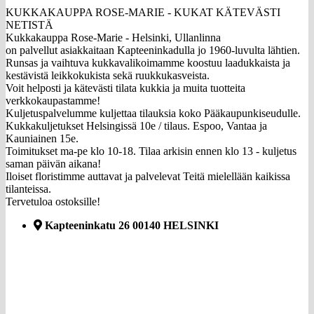
KUKKAKAUPPA ROSE-MARIE - KUKAT KÄTEVÄSTI
NETISTÄ
Kukkakauppa Rose-Marie - Helsinki, Ullanlinna
on palvellut asiakkaitaan Kapteeninkadulla jo 1960-luvulta lähtien.
Runsas ja vaihtuva kukkavalikoimamme koostuu laadukkaista ja
kestävistä leikkokukista sekä ruukkukasveista.
Voit helposti ja kätevästi tilata kukkia ja muita tuotteita
verkkokaupastamme!
Kuljetuspalvelumme kuljettaa tilauksia koko Pääkaupunkiseudulle.
Kukkakuljetukset Helsingissä 10e / tilaus. Espoo, Vantaa ja
Kauniainen 15e.
Toimitukset ma-pe klo 10-18. Tilaa arkisin ennen klo 13 - kuljetus
saman päivän aikana!
Iloiset floristimme auttavat ja palvelevat Teitä mielellään kaikissa
tilanteissa.
Tervetuloa ostoksille!
Kapteeninkatu 26 00140 HELSINKI