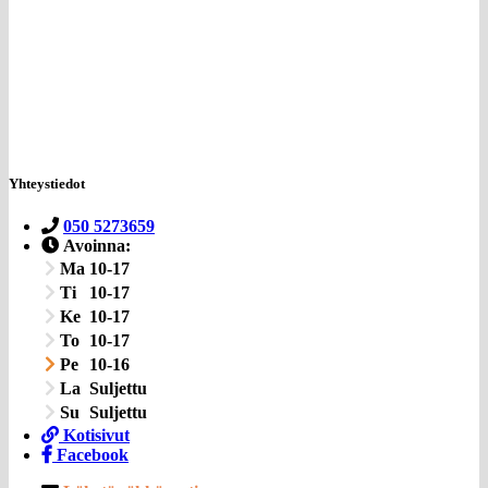
Yhteystiedot
050 5273659
Avoinna:
Ma
10-17
Ti
10-17
Ke
10-17
To
10-17
Pe
10-16
La
Suljettu
Su
Suljettu
Kotisivut
Facebook