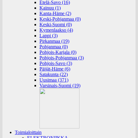
Etelä-Savo (16)
Kainuu (1)
Kanta-Häme (2)
Keski-Pohjanmaa (0)
Keski-Suomi (0)
Kymenlaakso (4)
Lappi (3)
Pirkanmaa (19)
Pohjanmaa (0)
Pohjois-Karjala (0)
Pohjois-Pohjanmaa (3)
Pohjois-Savo (3)
Päijät-Häme (6)
Satakunta (22)
Uusimaa (371)
Varsinais-Suomi (19)
Toimialoittain
ELEKTRONIIKKA