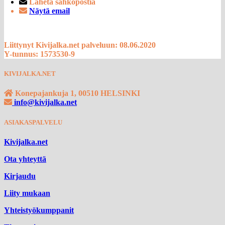
Lähetä sähköpostia
Näytä email
Liittynyt Kivijalka.net palveluun: 08.06.2020
Y-tunnus: 1573530-9
KIVIJALKA.NET
Konepajankuja 1, 00510 HELSINKI
info@kivijalka.net
ASIAKASPALVELU
Kivijalka.net
Ota yhteyttä
Kirjaudu
Liity mukaan
Yhteistyökumppanit