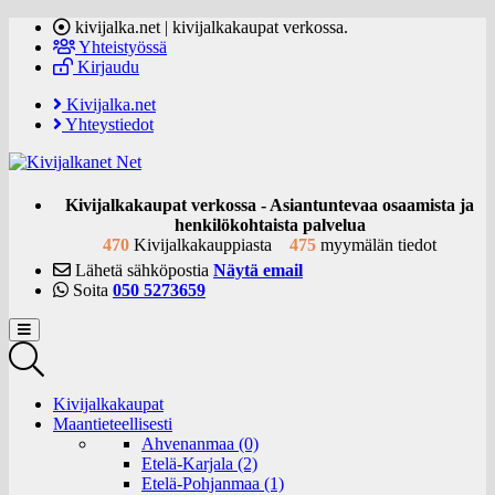
kivijalka.net | kivijalkakaupat verkossa.
Yhteistyössä
Kirjaudu
Kivijalka.net
Yhteystiedot
Kivijalkakaupat verkossa - Asiantuntevaa osaamista ja
henkilökohtaista palvelua
470
Kivijalkakauppiasta
475
myymälän tiedot
Lähetä sähköpostia
Näytä email
Soita
050 5273659
Kivijalkakaupat
Maantieteellisesti
Ahvenanmaa (0)
Etelä-Karjala (2)
Etelä-Pohjanmaa (1)