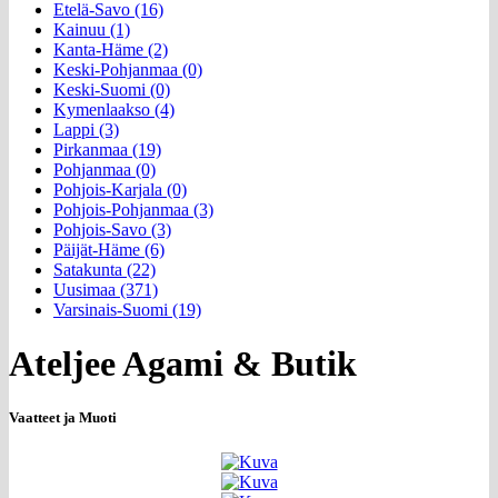
Etelä-Savo (16)
Kainuu (1)
Kanta-Häme (2)
Keski-Pohjanmaa (0)
Keski-Suomi (0)
Kymenlaakso (4)
Lappi (3)
Pirkanmaa (19)
Pohjanmaa (0)
Pohjois-Karjala (0)
Pohjois-Pohjanmaa (3)
Pohjois-Savo (3)
Päijät-Häme (6)
Satakunta (22)
Uusimaa (371)
Varsinais-Suomi (19)
Ateljee Agami & Butik
Vaatteet ja Muoti