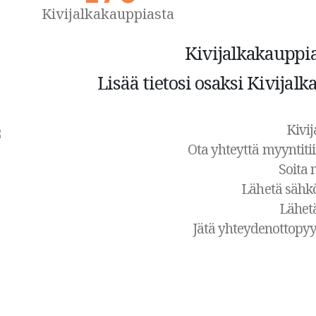
Kivijalkakauppiasta
Kivijalkakauppia
Lisää tietosi osaksi Kivijalk
Kivij
Ota yhteyttä myyntiti
Soita 
Lähetä sähk
Lähet
Jätä yhteydenottopyy