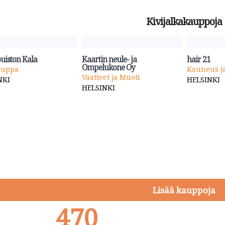
Kivijalkakauppoja
uiston Kala
Kaartin neule- ja
hair 21
Ompelukone Oy
auppa
Kauneus ja
Vaatteet ja Muoti
NKI
HELSINKI
HELSINKI
Lisää kauppoja
470