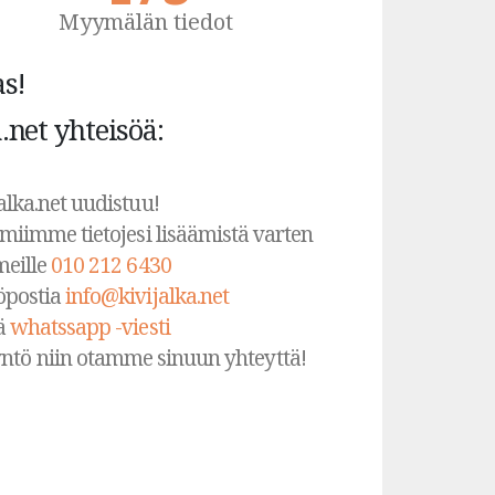
Myymälän tiedot
s!
a.net yhteisöä:
alka.net uudistuu!
imiimme tietojesi lisäämistä varten
meille
010 212 6430
öpostia
info@kivijalka.net
ä
whatssapp -viesti
ntö niin otamme sinuun yhteyttä!