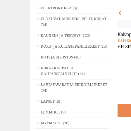
ELEKTRONIIKKA (8)
ELOKUVAT, MUSIIKKI, PELIT, KIRJAT
(34)
and by Kärkkäinen
Kaivop
KAUNEUS JA TERVEYS (125)
akkarainen
Kalak
uneus ja Terveys
HELSI
KORU- JA KULTASEPÄNLIIKKEET (15)
ELSINKI
KOTI JA SISUSTUS (40)
KUKKAKAUPAT JA
Cafe Pion
HAUTAUSPALVELUT (19)
Kahvila
LAHJATAVARAT JA ERIKOISLIIKKEET
HELSINKI
(54)
LAPSET (8)
LEMMIKIT (5)
MYYMÄLÄT (20)