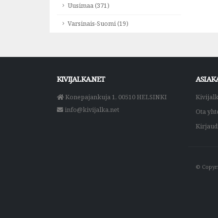
Uusimaa (371)
Varsinais-Suomi (19)
KIVIJALKA.NET
ASIAK
Konepajankuja 1, 00510 HELSINKI
Kivijal
info@kivijalka.net
Ota yht
Kirjau
© Copyri