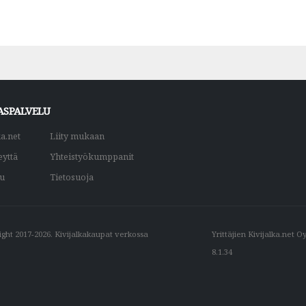
ASPALVELU
ka.net
Liity mukaan
eyttä
Yhteistyökumppanit
du
Tietosuoja
ght 2017-2026. Kivijalkakaupat verkossa
Yrittäjien Kivijalka.net O
8.1.34