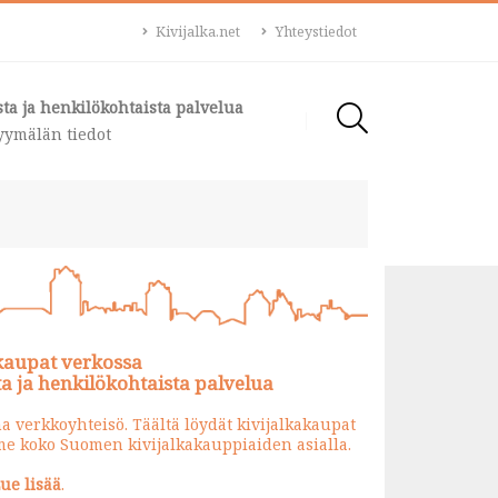
Kivijalka.net
Yhteystiedot
ta ja henkilökohtaista palvelua
ymälän tiedot
kaupat verkossa
 ja henkilökohtaista palvelua
a verkkoyhteisö. Täältä löydät kivijalkakaupat
e koko Suomen kivijalkakauppiaiden asialla.
ue lisää
.