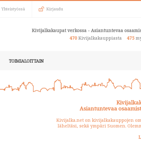
Yhteistyössä
Kirjaudu
Kivijalkakaupat verkossa - Asiantuntevaa osaamis
470
Kivijalkakauppiasta
475
my
TOIMIALOITTAIN
Kivijalka
Asiantuntevaa osaamista
Kivijalka.net on kivijalkakauppojen om
läheltäsi, sekä ympäri Suomen. Olemm
L