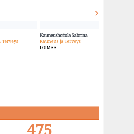
Kauneushoitola Sabrina
Antiikkiliikkeen
 Terveys
Kauneus ja Terveys
Taide ja antiikk
LOIMAA
HELSINKI
475