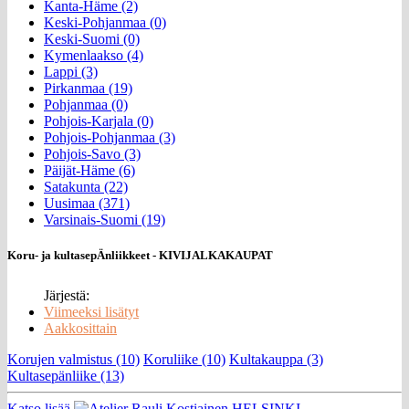
Kanta-Häme (2)
Keski-Pohjanmaa (0)
Keski-Suomi (0)
Kymenlaakso (4)
Lappi (3)
Pirkanmaa (19)
Pohjanmaa (0)
Pohjois-Karjala (0)
Pohjois-Pohjanmaa (3)
Pohjois-Savo (3)
Päijät-Häme (6)
Satakunta (22)
Uusimaa (371)
Varsinais-Suomi (19)
Koru- ja kultasepÄnliikkeet - KIVIJALKAKAUPAT
Järjestä:
Viimeeksi lisätyt
Aakkosittain
Korujen valmistus (10)
Koruliike (10)
Kultakauppa (3)
Kultasepänliike (13)
Katso lisää