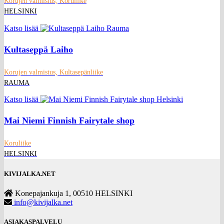
Korujen valmistus, Koruliike
HELSINKI
Katso lisää
Kultaseppä Laiho
Korujen valmistus, Kultasepänliike
RAUMA
Katso lisää
Mai Niemi Finnish Fairytale shop
Koruliike
HELSINKI
KIVIJALKA.NET
Konepajankuja 1, 00510 HELSINKI
info@kivijalka.net
ASIAKASPALVELU