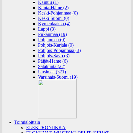
Kainuu (1)
Kanta-Häme (2)
Keski-Pohjanmaa (0)
Keski-Suomi (0)
Kymenlaakso (4)
Lappi (3)
Pirkanmaa (19)
Pohjanmaa (0)
Pohjois-Karjala (0)
Pohjois-Pohjanmaa (3)
Pohjois-Savo (3)
Päijät-Häme (6)
Satakunta (22)
Uusimaa (371)
Varsinais-Suomi (19)
Toimialoittain
ELEKTRONIIKKA
ELOKUVAT, MUSIIKKI, PELIT, KIRJAT