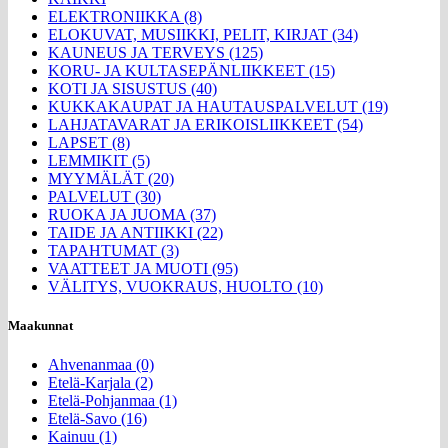
ELEKTRONIIKKA (8)
ELOKUVAT, MUSIIKKI, PELIT, KIRJAT (34)
KAUNEUS JA TERVEYS (125)
KORU- JA KULTASEPÄNLIIKKEET (15)
KOTI JA SISUSTUS (40)
KUKKAKAUPAT JA HAUTAUSPALVELUT (19)
LAHJATAVARAT JA ERIKOISLIIKKEET (54)
LAPSET (8)
LEMMIKIT (5)
MYYMÄLÄT (20)
PALVELUT (30)
RUOKA JA JUOMA (37)
TAIDE JA ANTIIKKI (22)
TAPAHTUMAT (3)
VAATTEET JA MUOTI (95)
VÄLITYS, VUOKRAUS, HUOLTO (10)
Maakunnat
Ahvenanmaa (0)
Etelä-Karjala (2)
Etelä-Pohjanmaa (1)
Etelä-Savo (16)
Kainuu (1)