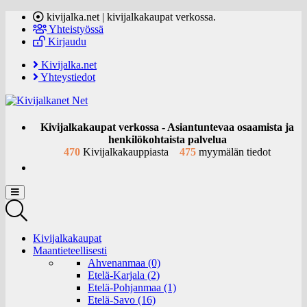
kivijalka.net | kivijalkakaupat verkossa.
Yhteistyössä
Kirjaudu
Kivijalka.net
Yhteystiedot
Kivijalkakaupat verkossa - Asiantuntevaa osaamista ja
henkilökohtaista palvelua
470
Kivijalkakauppiasta
475
myymälän tiedot
Kivijalkakaupat
Maantieteellisesti
Ahvenanmaa (0)
Etelä-Karjala (2)
Etelä-Pohjanmaa (1)
Etelä-Savo (16)