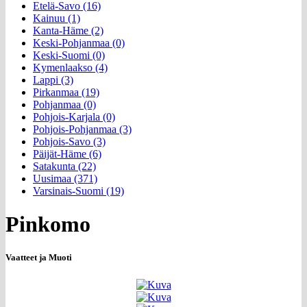
Etelä-Savo (16)
Kainuu (1)
Kanta-Häme (2)
Keski-Pohjanmaa (0)
Keski-Suomi (0)
Kymenlaakso (4)
Lappi (3)
Pirkanmaa (19)
Pohjanmaa (0)
Pohjois-Karjala (0)
Pohjois-Pohjanmaa (3)
Pohjois-Savo (3)
Päijät-Häme (6)
Satakunta (22)
Uusimaa (371)
Varsinais-Suomi (19)
Pinkomo
Vaatteet ja Muoti