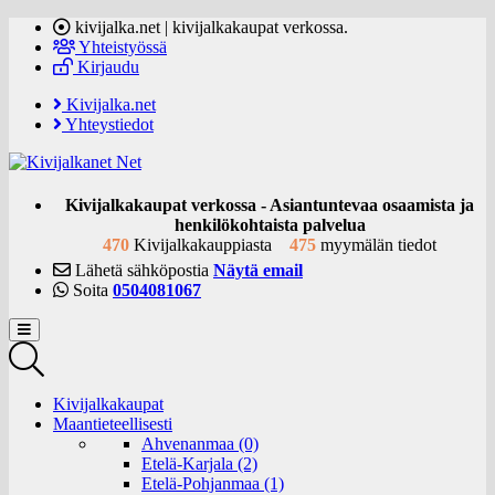
kivijalka.net | kivijalkakaupat verkossa.
Yhteistyössä
Kirjaudu
Kivijalka.net
Yhteystiedot
Kivijalkakaupat verkossa - Asiantuntevaa osaamista ja
henkilökohtaista palvelua
470
Kivijalkakauppiasta
475
myymälän tiedot
Lähetä sähköpostia
Näytä email
Soita
0504081067
Kivijalkakaupat
Maantieteellisesti
Ahvenanmaa (0)
Etelä-Karjala (2)
Etelä-Pohjanmaa (1)